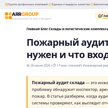
Группа профильных компаний
Единые стандарты качества
Бесплатна
ARR
GROUP
Гла
БЕЗОПАСНОСТЬ КАК СТАНДАРТ
Главная
Блог
Склады и логистические комплекс
Пожарный аудит 
нужен и что вхо
📅
28 июня 2026 г.
⏱️ 17 мин чтения
✍️
Инженерная ре
Пожарный аудит склада
— это инже
проблему обнаружит инспектор, аре
пожар. В статье разберем, когда ауд
системы проверяют, как выглядит от