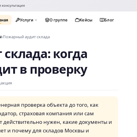
я консультация
вная
Услуги
О группе
Кейсы
Блог
ы
Пожарный аудит склада
склада: когда
дит в проверку
дакция
нерная проверка объекта до того, как
ндатор, страховая компания или сам
ит действительно нужен, какие документы и
чет и почему для складов Москвы и