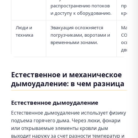
распространению потоков
проход
и доступу к оборудованию.
кровли 
Люди и
Эвакуация осложняется
Маршру
техника
погрузчиками, воротами и
СОУЭ, 
временными зонами.
освеще
движен
Естественное и механическое
дымоудаление: в чем разница
Естественное дымоудаление
Естественное дымоудаление использует физику
подъема горячего дыма. Через люки, фонари
или открываемые элементы кровли дым
выходит наружу за счет разности температур и