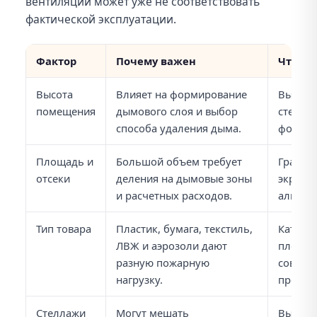
вентиляции может уже не соответствовать
фактической эксплуатации.
Фактор
Почему важен
Что пр
Высота
Влияет на формирование
Высоту
помещения
дымового слоя и выбор
стеллаж
способа удаления дыма.
фонари,
Площадь и
Большой объем требует
Границ
отсеки
деления на дымовые зоны
экраны,
и расчетных расходов.
алгорит
Тип товара
Пластик, бумага, текстиль,
Категор
ЛВЖ и аэрозоли дают
плотно
разную пожарную
совмес
нагрузку.
проект
Стеллажи
Могут мешать
Высоту