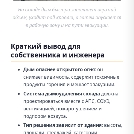
На складе дым быстро заполняет верхний
объем, уходит под кровлю, а затем опускается
в рабочую зону и на пути эвакуации.
Краткий вывод для
собственника и инженера
Дым опаснее открытого огня
: он
снижает видимость, содержит токсичные
продукты горения и мешает эвакуации.
Система дымоудаления склада
должна
проектироваться вместе с АПС, СОУЭ,
вентиляцией, пожаротушением и
подпором воздуха.
Тип решения зависит от здания
: высоты,
площади, стеллажей, категории