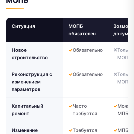
МОПБ
Ситуация
МОПБ
Возможе
обязателен
докумен
Новое
Обязательно
Только
строительство
МОПБ
Реконструкция с
Обязательно
Только
изменением
МОПБ
параметров
Капитальный
Часто
Может
ремонт
требуется
МПБ
Изменение
Требуется
МПБ ил