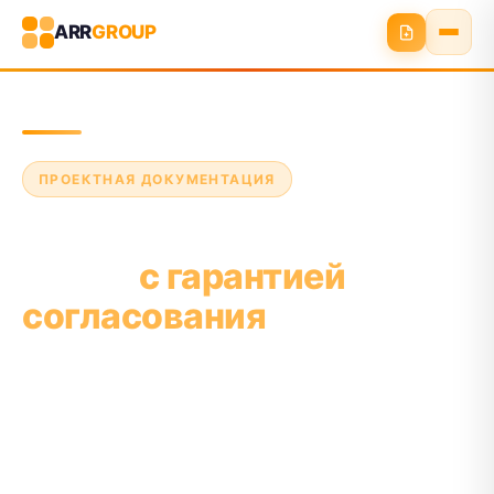
ARR
GROUP
ПРОЕКТНАЯ ДОКУМЕНТАЦИЯ
Разработка раздела
МОПБ
с гарантией
согласования
Раздел «Мероприятия по обеспечению
пожарной безопасности» (МОПБ) — ключевая
часть проектной документации. Готовим полный
пакет для экспертизы и стройнадзора.
Сопровождаем до положительного заключения.