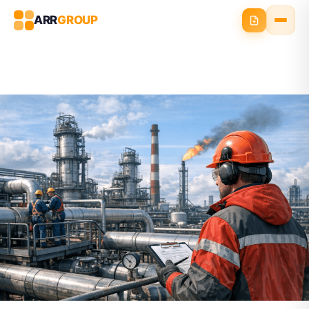
ARR
GROUP