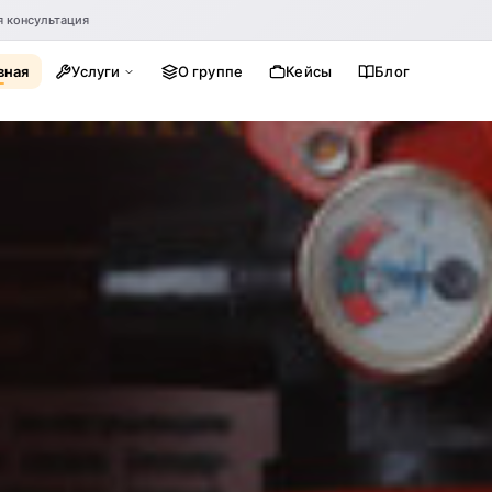
я консультация
вная
Услуги
О группе
Кейсы
Блог