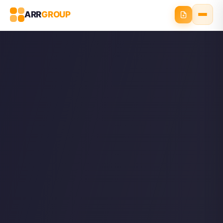
ARR
GROUP