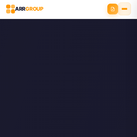
ARR
GROUP