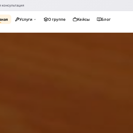
я консультация
вная
Услуги
О группе
Кейсы
Блог