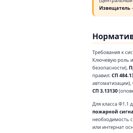
(центральный 
Извещатель
—
Норматив
Требования к си
Ключевую роль 
безопасности),
П
правил:
СП 484.1
автоматизации),
СП 3.13130
(опов
Для класса Ф1.1 
пожарной сигн
необходимость с
или интернат ос