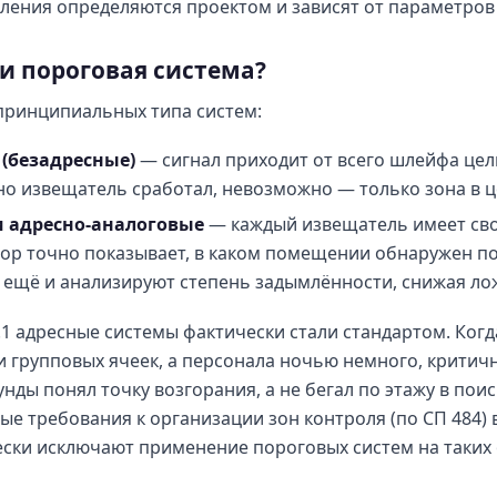
ления определяются проектом и зависят от параметров
и пороговая система?
принципиальных типа систем:
(безадресные)
— сигнал приходит от всего шлейфа цел
но извещатель сработал, невозможно — только зона в ц
и адресно-аналоговые
— каждый извещатель имеет св
бор точно показывает, в каком помещении обнаружен по
 ещё и анализируют степень задымлённости, снижая ло
1 адресные системы фактически стали стандартом. Когд
и групповых ячеек, а персонала ночью немного, критич
унды понял точку возгорания, а не бегал по этажу в по
ые требования к организации зон контроля (по СП 484)
ески исключают применение пороговых систем на таких 