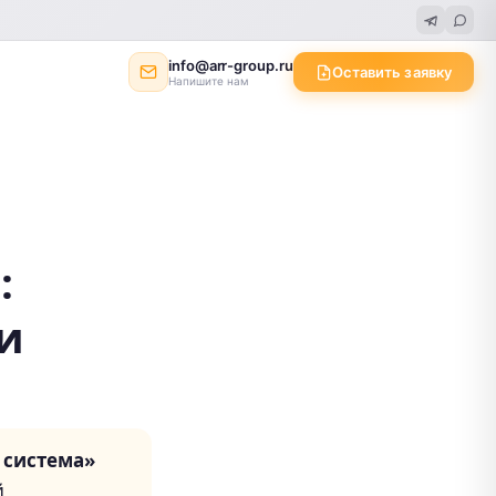
info@arr-group.ru
Оставить заявку
Напишите нам
:
и
 система»
й