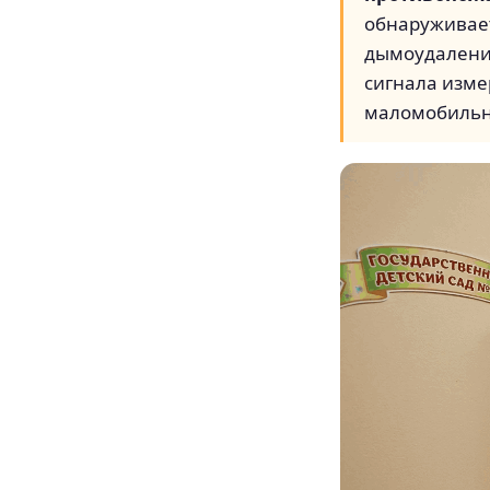
обнаруживает
дымоудаление
сигнала изме
маломобильн