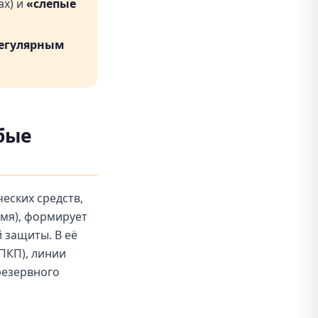
ах) и
«слепые
егулярным
обые
еских средств,
амя), формирует
 защиты. В её
ПКП), линии
резервного