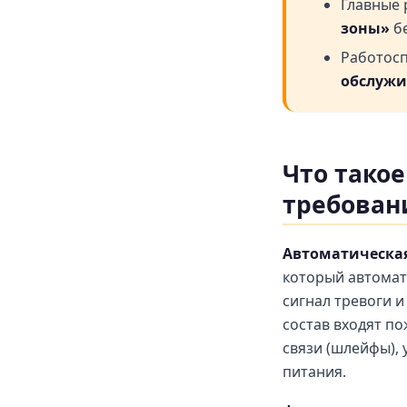
Главные
зоны»
бе
Работосп
обслуж
Что такое
требован
Автоматическая
который автомат
сигнал тревоги 
состав входят п
связи (шлейфы),
питания.