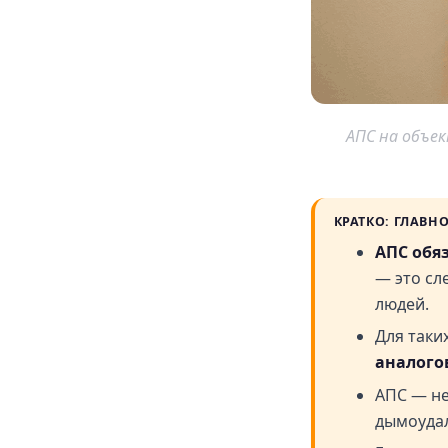
АПС на объе
КРАТКО: ГЛАВН
АПС обя
— это сл
людей.
Для таки
аналого
АПС — не
дымоудал