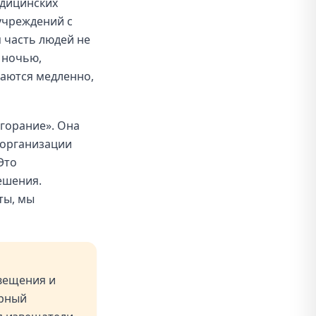
едицинских
учреждений с
 часть людей не
 ночью,
аются медленно,
згорание». Она
 организации
Это
ешения.
ты, мы
вещения и
рный