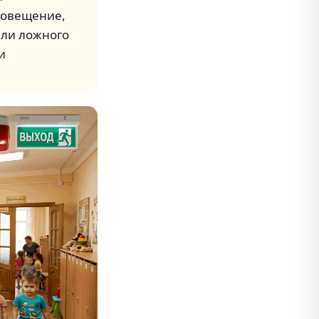
повещение,
или ложного
и