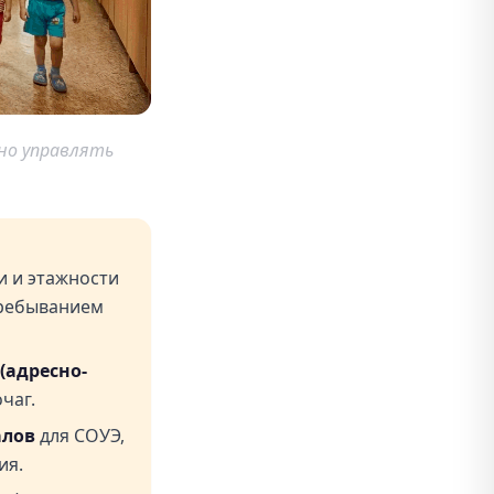
но управлять
и и этажности
пребыванием
(адресно-
чаг.
алов
для СОУЭ,
ия.