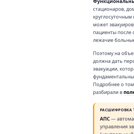
Функциональны
стационаров, до
круглосуточным 
может эвакуирова
пациенты после 
лежачие больные
Поэтому на объе
должна дать пер
эвакуации, кото
фундаментальный
Подробнее о том
разбирали в
пол
РАСШИФРОВКА 
АПС
— автома
управления э