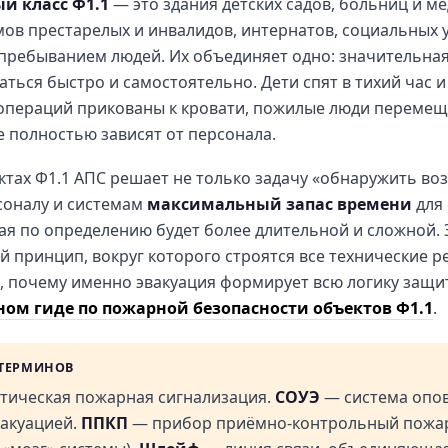
й класс Ф1.1
— это здания детских садов, больниц и м
мов престарелых и инвалидов, интернатов, социальных 
пребыванием людей. Их объединяет одно: значительная
ться быстро и самостоятельно. Дети спят в тихий час и
операций прикованы к кровати, пожилые люди перемещ
 полностью зависят от персонала.
ктах Ф1.1 АПС решает не только задачу «обнаружить во
соналу и системам
максимальный запас времени
для
рая по определению будет более длительной и сложной. 
 принцип, вокруг которого строятся все технические р
, почему именно эвакуация формирует всю логику защи
ном гиде по пожарной безопасности объектов Ф1.1
.
ТЕРМИНОВ
тическая пожарная сигнализация.
СОУЭ
— система опо
вакуацией.
ППКП
— прибор приёмно-контрольный пожа