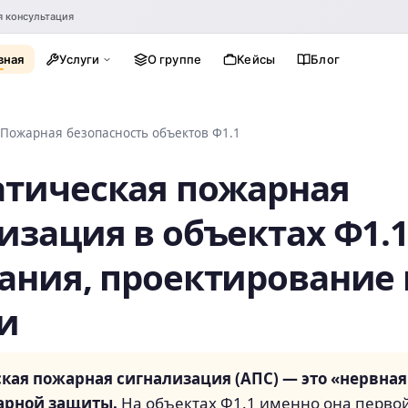
я консультация
вная
Услуги
О группе
Кейсы
Блог
Пожарная безопасность объектов Ф1.1
тическая пожарная
изация в объектах Ф1.1
ания, проектирование 
и
кая пожарная сигнализация (АПС) — это «нервная
арной защиты.
На объектах Ф1.1 именно она перво