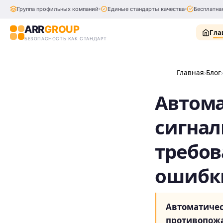
Группа профильных компаний
Единые стандарты качества
Бесплатна
ARR
GROUP
Гла
БЕЗОПАСНОСТЬ КАК СТАНДАРТ
Главная
Блог
Автома
сигнал
требов
ошибк
Автоматичес
противопож