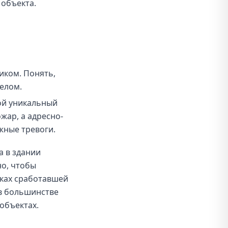
 объекта.
иком. Понять,
елом.
ой уникальный
жар, а адресно-
жные тревоги.
а в здании
но, чтобы
исках сработавшей
 в большинстве
объектах.