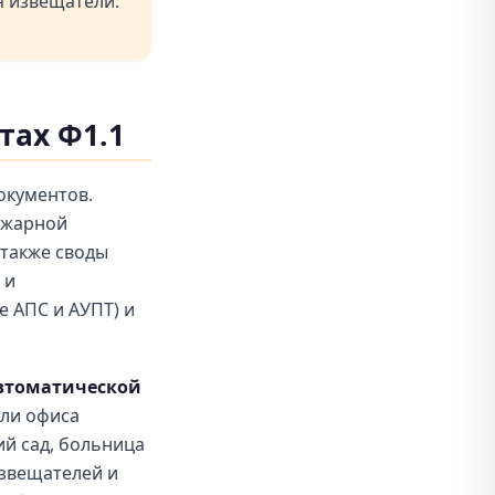
 извещатели.
тах Ф1.1
окументов.
ожарной
а также своды
 и
 АПС и АУПТ) и
втоматической
или офиса
ий сад, больница
извещателей и