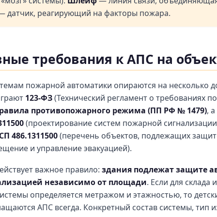
«мозг» системы).
Шлейф
— линия связи, объединяющая
 датчик, реагирующий на факторы пожара.
ные требования к АПС на объек
стемам пожарной автоматики опираются на несколько д
играют
123-ФЗ
(Технический регламент о требованиях п
равила противопожарного режима (ПП РФ № 1479)
, 
311500
(проектирование систем пожарной сигнализации
СП 486.1311500
(перечень объектов, подлежащих защите
ещение и управление эвакуацией).
действует важное правило:
здания подлежат защите а
ализацией независимо от площади
. Если для склада 
истемы определяется метражом и этажностью, то детск
нащаются АПС всегда. Конкретный состав системы, тип 