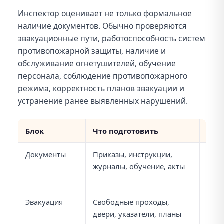
Инспектор оценивает не только формальное
наличие документов. Обычно проверяются
эвакуационные пути, работоспособность систем
противопожарной защиты, наличие и
обслуживание огнетушителей, обучение
персонала, соблюдение противопожарного
режима, корректность планов эвакуации и
устранение ранее выявленных нарушений.
Блок
Что подготовить
Час
Документы
Приказы, инструкции,
Не с
журналы, обучение, акты
фак
пла
Эвакуация
Свободные проходы,
Захл
двери, указатели, планы
зак