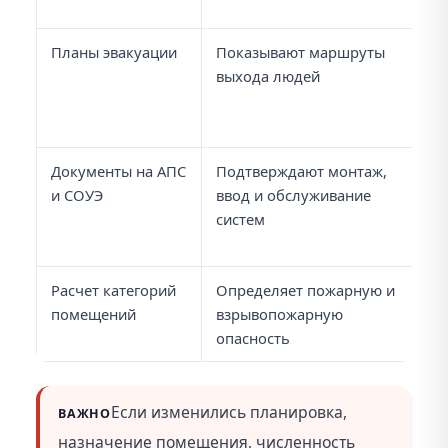
п
Планы эвакуации
Показывают маршруты
Д
выхода людей
со
ф
п
Документы на АПС
Подтверждают монтаж,
Н
и СОУЭ
ввод и обслуживание
ж
систем
ре
д
Расчет категорий
Определяет пожарную и
О
помещений
взрывопожарную
дл
опасность
пр
Если изменились планировка,
ВАЖНО
назначение помещения, численность