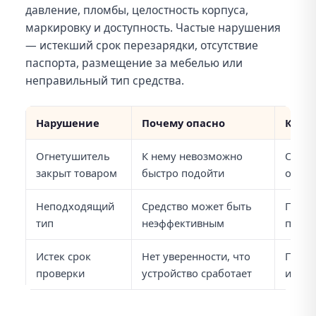
давление, пломбы, целостность корпуса,
маркировку и доступность. Частые нарушения
— истекший срок перезарядки, отсутствие
паспорта, размещение за мебелью или
неправильный тип средства.
Нарушение
Почему опасно
Как 
Огнетушитель
К нему невозможно
Освоб
закрыт товаром
быстро подойти
обозн
Неподходящий
Средство может быть
Подоб
тип
неэффективным
пожа
Истек срок
Нет уверенности, что
Прове
проверки
устройство сработает
или з