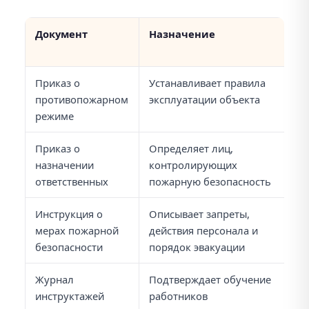
Документ
Назначение
Н
в
Приказ о
Устанавливает правила
Д
противопожарном
эксплуатации объекта
с
режиме
п
Приказ о
Определяет лиц,
О
назначении
контролирующих
д
ответственных
пожарную безопасность
о
Инструкция о
Описывает запреты,
Ну
мерах пожарной
действия персонала и
р
безопасности
порядок эвакуации
Журнал
Подтверждает обучение
В
инструктажей
работников
ин