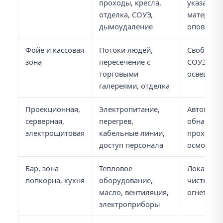
проходы, кресла,
указатели
отделка, СОУЭ,
материал
дымоудаление
оповещен
Фойе и кассовая
Потоки людей,
Свободны
зона
пересечение с
СОУЭ, эв
торговыми
освещени
галереями, отделка
Проекционная,
Электропитание,
Автомати
серверная,
перегрев,
обнаруже
электрощитовая
кабельные линии,
проходки
доступ персонала
осмотра
Бар, зона
Тепловое
Локальны
попкорна, кухня
оборудование,
чистка вы
масло, вентиляция,
огнетуши
электроприборы