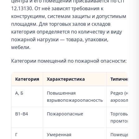
центра и его помещений присваивается по СП
12.13130. От неё зависят требования к
конструкциям, системам защиты и допустимым
площадям. Для торговых залов и складов
категория определяется по количеству и виду
пожарной нагрузки — товара, упаковки,
мебели.
Категории помещений по пожарной опасности:
Категория
Характеристика
Типичный п
Категории пожарной опасности помещений
А, Б
Повышенная
Редко (напри
взрывопожароопасность
аэрозолей, 
В1–В4
Пожароопасные
Торговые за
промтоваров
Г
Умеренная
Помещения 