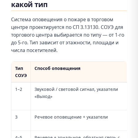
какой тип
Система оповещения о пожаре в торговом
центре проектируется по СП 3.13130. СОУЭ для
торгового центра выбирается по типу — от 1-го
до 5-го. Тип зависит от этажности, площади и
числа посетителей.
Тип
Способ оповещения
СОУЭ
Типы СОУЭ для торговых объектов
1–2
Звуковой / световой сигнал, указатели
«Выход»
3
Речевое оповещение + указатели
4–5
Речевое + зональное, обратная связь с
К