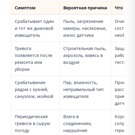
Симптом
Вероятная причина
Что про
Причины ложных срабатываний пожарной сигнализации
Срабатывает один
Пыль, загрязнение
Очистку, 
и тот же дымовой
камеры, насекомые,
состояни
извещатель
износ датчика
необходи
Тревога
Строительная пыль,
Защиту и
появляется после
аэрозоль, взвесь в
работ, п
ремонта или
воздухе
тестиров
уборки
Срабатывание
Пар, влажность,
Проектно
рядом с кухней,
неправильный тип
расстоян
санузлом, мойкой
извещателя
применен
датчика
Периодические
Влага в
Коробки,
тревоги в сырую
соединениях,
сопротив
погоду
нарушение
герметич