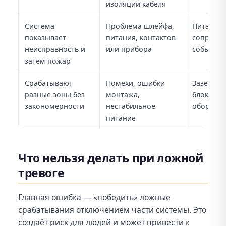
изоляции кабеля
Система
Проблема шлейфа,
Питание,
показывает
питания, контактов
сопротив
неисправность и
или прибора
событий
затем пожар
Срабатывают
Помехи, ошибки
Заземлен
разные зоны без
монтажа,
блоки пи
закономерности
нестабильное
оборудо
питание
Что нельзя делать при ложной
тревоге
Главная ошибка — «победить» ложные
срабатывания отключением части системы. Это
создаёт риск для людей и может привести к