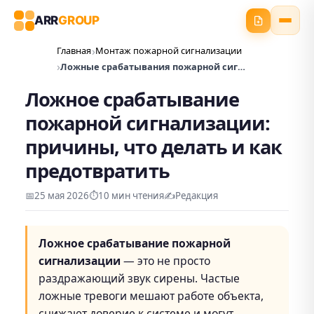
ARR
GROUP
Главная
Монтаж пожарной сигнализации
Ложные срабатывания пожарной сигнализации
Ложное срабатывание
пожарной сигнализации:
причины, что делать и как
предотвратить
📅
25 мая 2026
⏱️
10 мин чтения
✍️
Редакция
Ложное срабатывание пожарной
сигнализации
— это не просто
раздражающий звук сирены. Частые
ложные тревоги мешают работе объекта,
снижают доверие к системе и могут