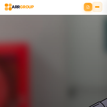
ARR
GROUP