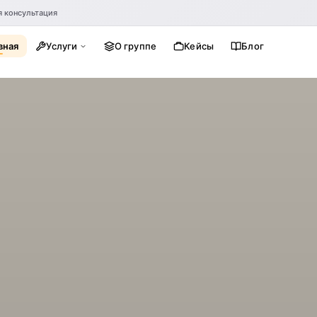
я консультация
вная
Услуги
О группе
Кейсы
Блог